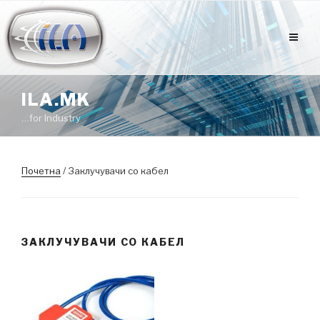
Оди
на
содржината
ILA.MK
…for Industry
Почетна
/ Заклучувачи со кабел
ЗАКЛУЧУВАЧИ СО КАБЕЛ