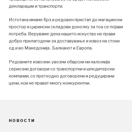
декларации и транспорти.
Истотака имаме брз и редовен пристап до магацински
простор и царински складови доколку за тоа се појави
потреба. Веруваме дека нашето искуство не прави
добро прилагодени за доставување и извоз на стоки
од и во Македонија , Балканот и Европа.
Редовните извозни-увозни обврски ни наложија
сериозни договори со транспортни и шпедитерски
компании, со претходно договорени и редуцирани
цени, кои не прават многу конкурентни.
НОВОСТИ