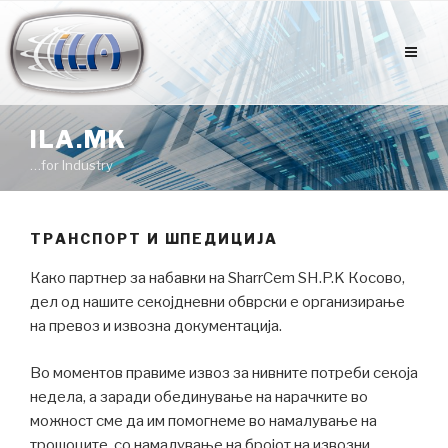
Оди
на
содржината
ILA.MK
…for Industry
ТРАНСПОРТ И ШПЕДИЦИЈА
Како партнер за набавки на
SharrCem SH.P.K
Косово,
дел од нашите секојдневни обврски е организирање
на превоз и извозна документација.
Во моментов правиме извоз за нивните потреби секоја
недела, а заради обединување на нарачките во
можност сме да им помогнеме во намалување на
трошоците, со намалување на бројот на извозни